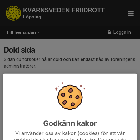
KVARNSVEDEN FRIIDROTT
Löpning
Logga in
Till hemsidan
Dold sida
Sidan du försöker nå är dold och kan endast nås av föreningens
administratörer.
Godkänn kakor
Vi använder oss av kakor (cookies) för att vår
webbplats ska fungera bra för dig. De används