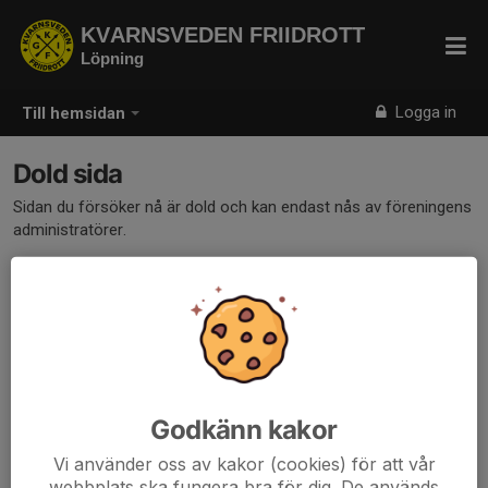
KVARNSVEDEN FRIIDROTT
Löpning
Logga in
Till hemsidan
Dold sida
Sidan du försöker nå är dold och kan endast nås av föreningens
administratörer.
Godkänn kakor
Vi använder oss av kakor (cookies) för att vår
webbplats ska fungera bra för dig. De används