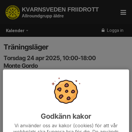
KVARNSVEDEN FRIIDROTT
Allroundgrupp äldre
Logga in
Kalender
Träningsläger
Torsdag 24 apr 2025, 10:00-18:00
Monte Gordo
Samling: 10:00
Godkänn kakor
Vi använder oss av kakor (cookies) för att vår
webbplats ska fungera bra för dig. De används