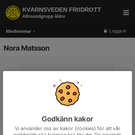
KVARNSVEDEN FRIIDROTT
Allroundgrupp äldre
Logga in
Medlemmar
Nora Matsson
Godkänn kakor
Vi använder oss av kakor (cookies) för att vår
webbplats ska fungera bra för dig. De används
Ålder
15 år