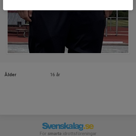
Ålder
16 år
För
smarta
idrottsföreningar