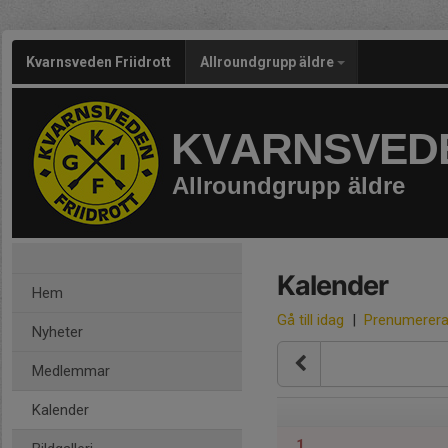
Kvarnsveden Friidrott
Allroundgrupp äldre
KVARNSVEDE
Allroundgrupp äldre
Kalender
Hem
Gå till idag
|
Prenumerer
Nyheter
Medlemmar
Kalender
1