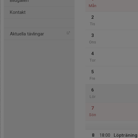
Bildgalleri
Mån
Kontakt
2
Tis
Aktuella tävlingar
3
Ons
4
Tor
5
Fre
6
Lör
7
Sön
8
18:00
Löpträning