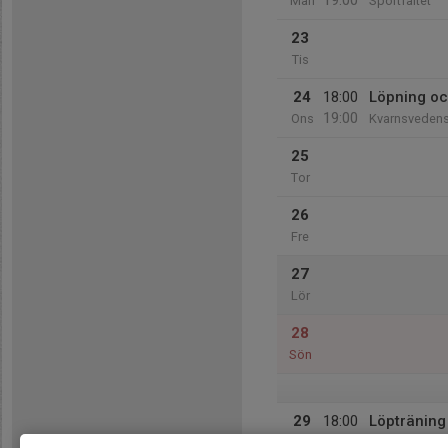
19:00
Mån
Sportfältet
23
Tis
24
18:00
Löpning oc
19:00
Ons
Kvarnsvedens
25
Tor
26
Fre
27
Lör
28
Sön
29
18:00
Löpträning
19:00
Mån
Mellsta