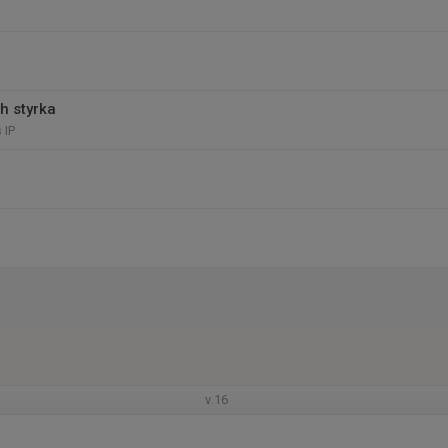
h styrka
 IP
v.16