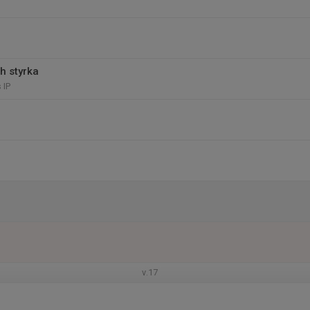
h styrka
 IP
v.17