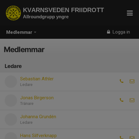
KVARNSVEDEN FRIIDROTT
Allroundgrupp yngre
Logga in
Medlemmar
Medlemmar
Ledare
Sebastian Athler
Ledare
Jonas Birgerson
Tränare
Johanna Grundén
Ledare
Hans Silfverknapp