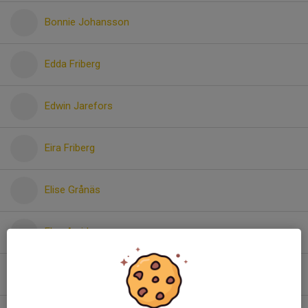
Bonnie Johansson
Edda Friberg
Edwin Jarefors
Eira Friberg
Elise Grånäs
Elsa Arvidsson
Erling Wiklund