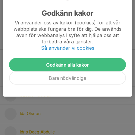
Ester Gradén
Godkänn kakor
Fatima Abdi
Vi använder oss av kakor (cookies) för att vår
webbplats ska fungera bra för dig. De används
även för webbanalys i syfte att hjälpa oss att
Frank Hindrikes Andersson
förbättra våra tjänster.
Så använder vi cookies
Gabriel Tjus
Godkänn alla kakor
Greta Hane Björnaes
Bara nödvändiga
Gustav Hedman
Ida Olsson
Idris Deeq Abdulle