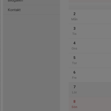
Bildgalleri
Kontakt
2
Mån
3
Tis
4
Ons
5
Tor
6
Fre
7
Lör
8
Sön