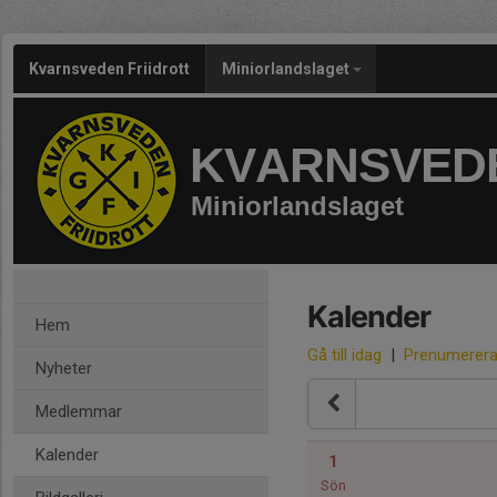
Kvarnsveden Friidrott
Miniorlandslaget
KVARNSVEDE
Miniorlandslaget
Kalender
Hem
Gå till idag
|
Prenumerer
Nyheter
Medlemmar
Kalender
1
Sön