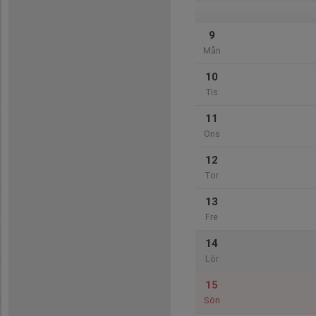
9
Mån
10
Tis
11
Ons
12
Tor
13
Fre
14
Lör
15
Sön