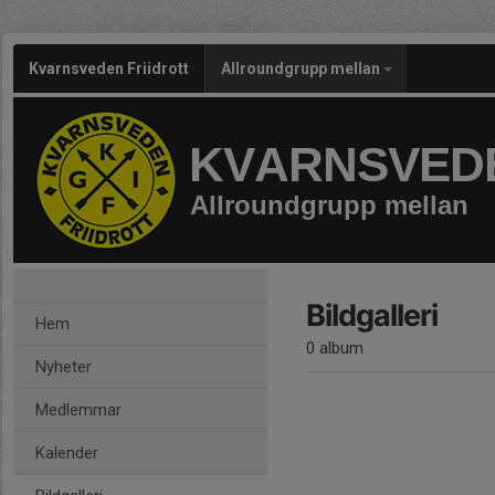
Kvarnsveden Friidrott
Allroundgrupp mellan
KVARNSVEDE
Allroundgrupp mellan
Bildgalleri
Hem
0 album
Nyheter
Medlemmar
Kalender