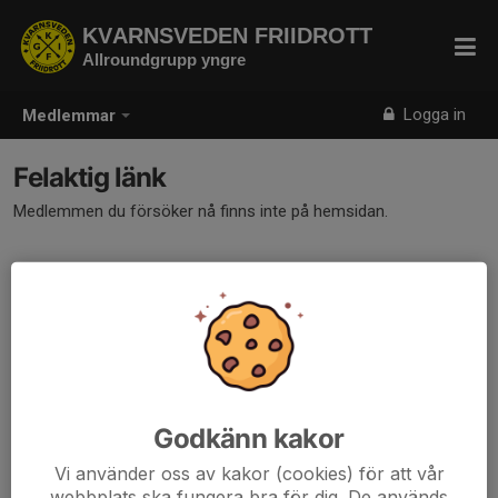
KVARNSVEDEN FRIIDROTT
Allroundgrupp yngre
Logga in
Medlemmar
Felaktig länk
Medlemmen du försöker nå finns inte på hemsidan.
Godkänn kakor
Vi använder oss av kakor (cookies) för att vår
webbplats ska fungera bra för dig. De används