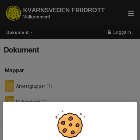
KVARNSVEDEN FRIIDROTT
Välkommen!
Logga in
Dokument
Dokument
Mappar
Arbetsgrupper
(1)
Klubbrekord
(2)
Kvarnsvedenspelen
(15)
Kvarnsvedenspelen Indoor
(4)