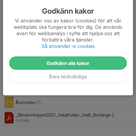
Godkänn kakor
Miniorlandslaget
(5)
Vi använder oss av kakor (cookies) för att vår
Policys
(6)
webbplats ska fungera bra för dig. De används
även för webbanalys i syfte att hjälpa oss att
förbättra våra tjänster.
Småtävlingar
(14)
Så använder vi cookies
Sommarskolan
(1)
Godkänn alla kakor
Styrdokument
(1)
Bara nödvändiga
Veckans gren
(5)
Årsmöten
(1)
_Blodomloppet2021_lokalfolder_mall_Borlänge (1).pdf
0,69 MB