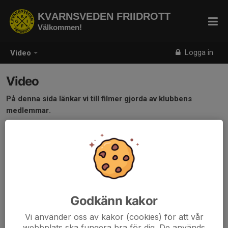
KVARNSVEDEN FRIIDROTT
Välkommen!
Logga in
Video
Video
På denna sida länkar vi till filmer gjorda av klubbens
medlemmar.
Godkänn kakor
Vi använder oss av kakor (cookies) för att vår
webbplats ska fungera bra för dig. De används