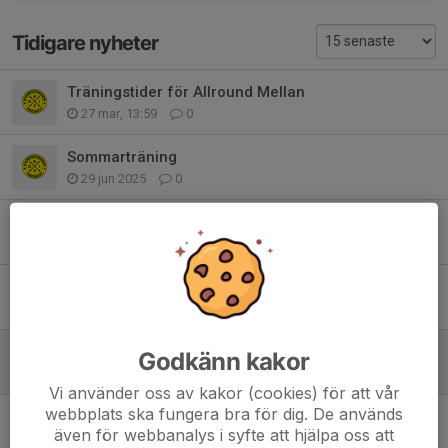
Tidigare nyheter
Träningstider för Allround Mellan
27 mar, 13:59
0
Sommarträning
29 jun 2025
0
Säsongsstart
30 mar 2025
0
Äntligen söndagsträning
11 dec 2024
0
Torsdag 1/8
Godkänn kakor
31 jul 2024
0
Vi använder oss av kakor (cookies) för att vår
webbplats ska fungera bra för dig. De används
Resultattävlingar v 25
även för webbanalys i syfte att hjälpa oss att
13 jun 2024
0