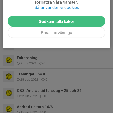
förbättra våra tjänster.
Så använder vi cookies
Träningen börjar på IP
1 maj 2024
0
Godkänn alla kakor
Vårträning
2 apr 2024
0
Bara nödvändiga
Sön 13/11
11 nov 2022
0
Faluträning
9 nov 2022
0
Träningar i höst
28 sep 2022
0
OBS! Ändrad tid torsdag v 25 och 26
22 jun 2022
0
Ändrad tid tors 16/6
15 jun 2022
0