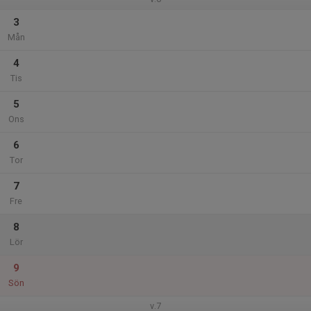
3
Mån
4
Tis
5
Ons
6
Tor
7
Fre
8
Lör
9
Sön
v.7