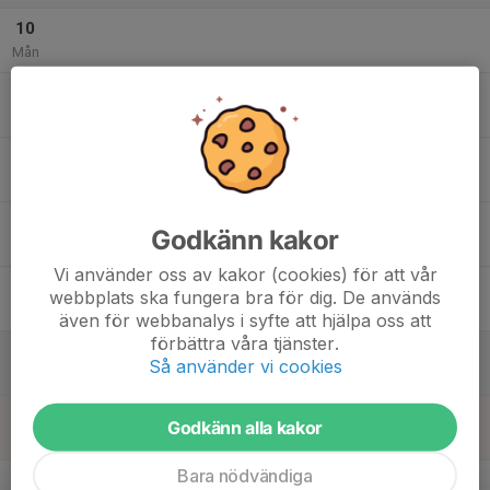
10
Mån
11
Tis
12
Ons
13
Godkänn kakor
Tor
Vi använder oss av kakor (cookies) för att vår
14
webbplats ska fungera bra för dig. De används
Fre
även för webbanalys i syfte att hjälpa oss att
förbättra våra tjänster.
15
Så använder vi cookies
Lör
16
Godkänn alla kakor
Sön
Bara nödvändiga
v.8