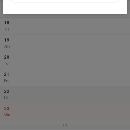
17
Mån
18
Tis
19
Ons
20
Tor
21
Fre
22
Lör
23
Sön
v.9