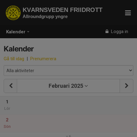
KVARNSVEDEN FRIIDROTT
Allroundgrupp yngre
Logga in
Kalender
Kalender
Gå till idag
|
Prenumerera
Februari 2025
1
Lör
2
Sön
v.6