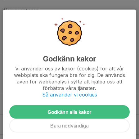
Kommentarer
Tidigare nyheter
Godkänn kakor
Fin fjärdeplats för Erik
1 aug, 15:42
0
Vi använder oss av kakor (cookies) för att vår
webbplats ska fungera bra för dig. De används
Rapport från Sparbanksspelen i Leksand
även för webbanalys i syfte att hjälpa oss att
förbättra våra tjänster.
23 jul, 12:48
0
Så använder vi cookies
Resultattävling tis 30/6
22 jun, 10:16
0
Godkänn alla kakor
Resultattävlingar torsdag 11/6
Bara nödvändiga
7 jun, 20:05
0