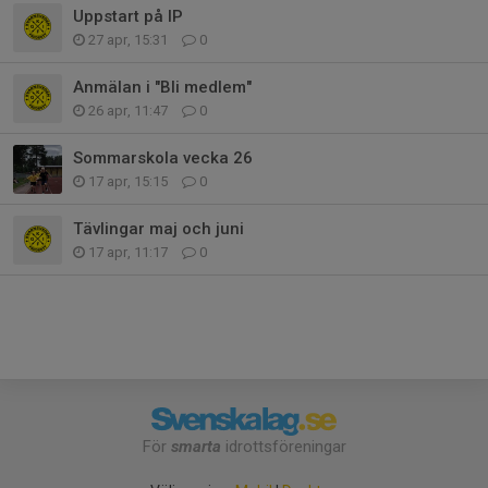
Uppstart på IP
27 apr, 15:31
0
Anmälan i "Bli medlem"
26 apr, 11:47
0
Sommarskola vecka 26
17 apr, 15:15
0
Tävlingar maj och juni
17 apr, 11:17
0
För
smarta
idrottsföreningar