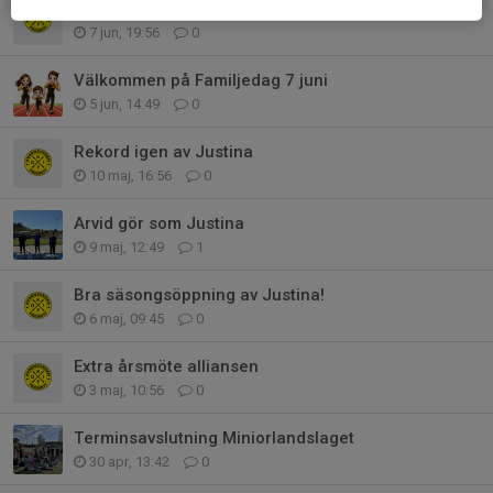
Rapport från DM
7 jun, 19:56
0
Välkommen på Familjedag 7 juni
5 jun, 14:49
0
Rekord igen av Justina
10 maj, 16:56
0
Arvid gör som Justina
9 maj, 12:49
1
Bra säsongsöppning av Justina!
6 maj, 09:45
0
Extra årsmöte alliansen
3 maj, 10:56
0
Terminsavslutning Miniorlandslaget
30 apr, 13:42
0